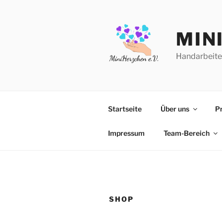
Zum
Inhalt
springen
MIN
Handarbeite
Startseite
Über uns
P
Impressum
Team-Bereich
SHOP